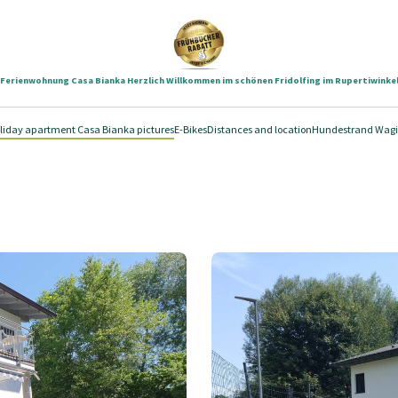
Ferienwohnung Casa Bianka Herzlich Willkommen im schönen Fridolfing im Rupertiwinke
liday apartment Casa Bianka pictures
E-Bikes
Distances and location
Hundestrand Wagi