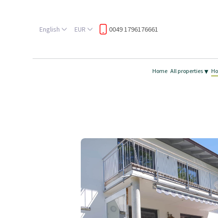
English
EUR
0049 1796176661
▾
Home
All properties
Ho