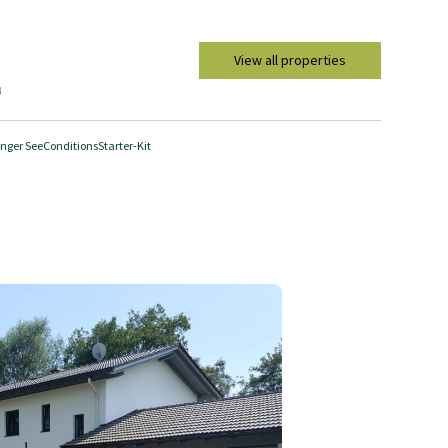
View all properties
l
nger See
Conditions
Starter-Kit